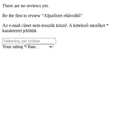
There are no reviews yet.
Be the first to review “Aljszőrzet eltávolító”
Az e-mail címet nem tesszük közzé.
A kötelező mezőket
*
karakterrel jelöltük
Your rating
*
Your review
*
Fénykép feltöltése (Fájlméret: max 6000 KB, Kép: max 3 db)
Name
*