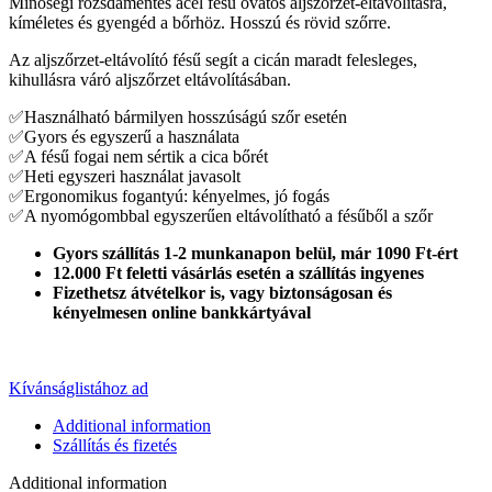
Minőségi rozsdamentes acél fésű óvatos aljszőrzet-eltávolításra,
kíméletes és gyengéd a bőrhöz. Hosszú és rövid szőrre.
Az aljszőrzet-eltávolító fésű segít a cicán maradt felesleges,
kihullásra váró aljszőrzet eltávolításában.
✅Használható bármilyen hosszúságú szőr esetén
✅Gyors és egyszerű a használata
✅A fésű fogai nem sértik a cica bőrét
✅Heti egyszeri használat javasolt
✅Ergonomikus fogantyú: kényelmes, jó fogás
✅A nyomógombbal egyszerűen eltávolítható a fésűből a szőr
Gyors szállítás 1-2 munkanapon belül, már 1090 Ft-ért
12.000 Ft feletti vásárlás esetén a szállítás ingyenes
Fizethetsz átvételkor is, vagy biztonságosan és
kényelmesen online bankkártyával
Kívánságlistához ad
Additional information
Szállítás és fizetés
Additional information