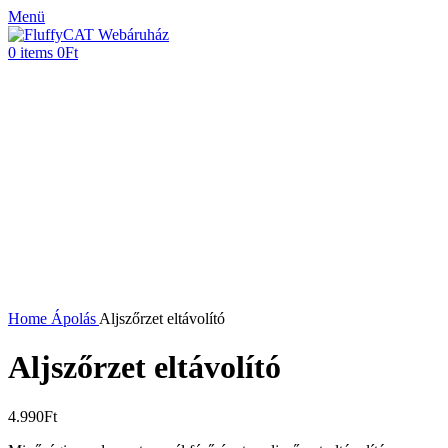
Menü
0
items
0
Ft
Click to enlarge
Home
Ápolás
Aljszőrzet eltávolító
Aljszőrzet eltávolító
4.990
Ft