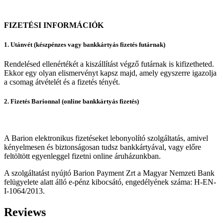
FIZETÉSI INFORMÁCIÓK
1. Utánvét (készpénzes vagy bankkártyás fizetés futárnak)
Rendelésed ellenértékét a kiszállítást végző futárnak is kifizetheted.
Ekkor egy olyan elismervényt kapsz majd, amely egyszerre igazolja
a csomag átvételét és a fizetés tényét.
2. Fizetés Barionnal (online bankkártyás fizetés)
A Barion elektronikus fizetéseket lebonyolító szolgáltatás, amivel
kényelmesen és biztonságosan tudsz bankkártyával, vagy előre
feltöltött egyenleggel fizetni online áruházunkban.
A szolgáltatást nyújtó Barion Payment Zrt a Magyar Nemzeti Bank
felügyelete alatt álló e-pénz kibocsátó, engedélyének száma: H-EN-
I-1064/2013.
Reviews